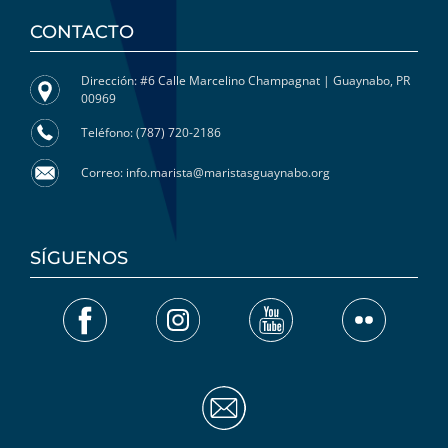
CONTACTO
Dirección: #6 Calle Marcelino Champagnat | Guaynabo, PR
00969
Teléfono: (787) 720-2186
Correo: info.marista@maristasguaynabo.org
SÍGUENOS