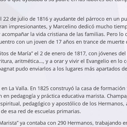
22 de julio de 1816 y ayudante del párroco en un pue
 eran impresionantes, y Marcelino dedicó mucho tiemp
 acompañar la vida cristiana de las familias. Pero lo 
cuentro con un joven de 17 años en trance de muerte 
tos de María” el 2 de enero de 1817, con jóvenes del
itura, aritmética…, y a orar y vivir el Evangelio en lo 
agnat pudo enviarlos a los lugares más apartados de
 en La Valla. En 1825 construyó la casa de formación
ón en pedagogía y práctica educativa marista. Champa
ritual, pedagógico y apostólico de los Hermanos, a v
 de esa red de escuelas primarias.
 Marista” ya contaba con 290 Hermanos, trabajando e